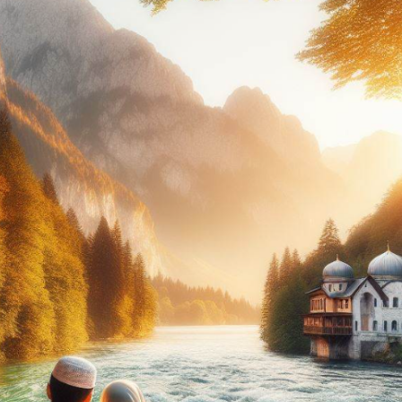
kunya
rapan dan ekspektasi
cokan
n minat
n pendapat
ungan dengan keluarganya
 petunjuk Tuhan
nurani