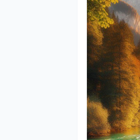
3. Perhatikan perila
4. Komunikasikan ha
5. Lakukan tes keco
6. Temukan kesamaa
7. Hormati perbedaa
8. Kembangkan hub
9. Berdoa dan minta
10. Dengarkan hati 