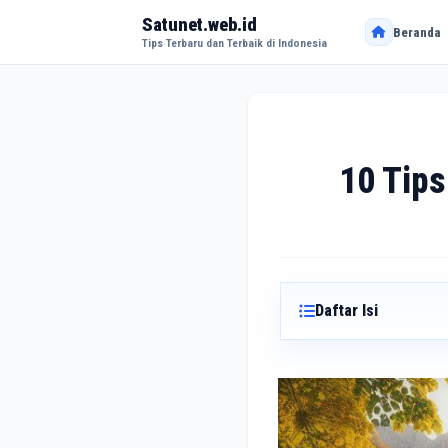
Satunet.web.id
Beranda
Tips Terbaru dan Terbaik di Indonesia
10 Tips
Daftar Isi
Tips Memilih Pasang
1. Kenali diri sendir
2. Cari tahu latar b