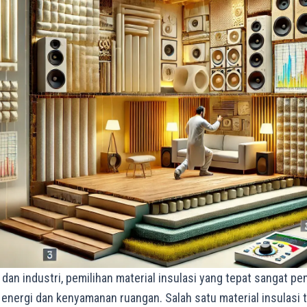
ol
alam Berbagai Industri
l dalam Berbagai Bidang
dan industri, pemilihan material insulasi yang tepat sangat pe
 energi dan kenyamanan ruangan. Salah satu material insulasi 